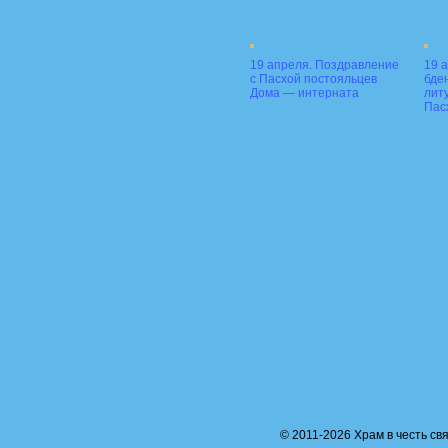
19 апреля. Поздравление
19 
с Пасхой постояльцев
бде
Дома — интерната
лит
Пас
© 2011-2026 Храм в честь свя