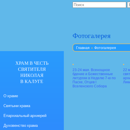
Фотогалерея
»
Главная
Фотогалерея
ХРАМ В ЧЕСТЬ
СВЯТИТЕЛЯ
23-24 мая. Всенощное
22 
НИКОЛАЯ
бдение и Божественные
свя
литургии в Неделю 7-ю по
арх
В КАЛУГЕ
Пасхе, Отцев I
Лик
Вселенского Собора
О храме
Святыни храма
Епархиальный архиерей
Духовенство храма