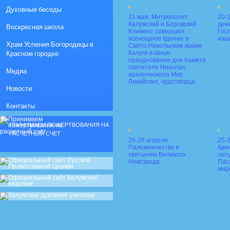
Духовные беседы
21 мая. Митрополит
20-
Калужский и Боровский
ден
Воскресная школа
Климент совершил
Гос
всенощное бдение в
наш
Храм Успения Богородицы в
Свято-Никольском храме
Красном городке
Калуги в канун
празднования дня памяти
святителя Николая,
Медиа
архиепископа Мир
Ликийских, чудотворца
Новости
Контакты
ПРИНИМАЕМ ПОЖЕРТВОВАНИЯ НА
РАСЧЕТНЫЙ СЧЕТ
26-28 апреля.
25-
Паломничество к
бде
святыням Великого
лит
Новгорода
Пас
мир