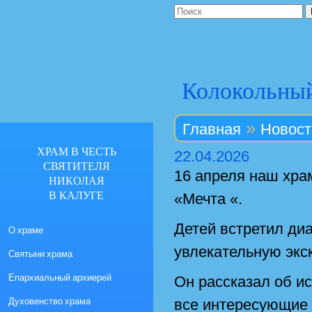
Колокольный 
»
Главная
Новост
ХРАМ В ЧЕСТЬ
22.04.2026
СВЯТИТЕЛЯ
16 апреля наш хра
НИКОЛАЯ
В КАЛУГЕ
«Мечта «.
Детей встретил диа
О храме
увлекательную экс
Святыни храма
Епархиальный архиерей
Он рассказал об и
Духовенство храма
все интересующие 