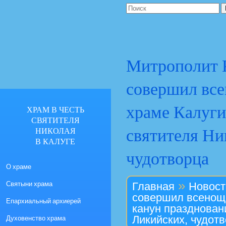
Митрополит 
совершил все
храме Калуги
ХРАМ В ЧЕСТЬ
СВЯТИТЕЛЯ
святителя Ни
НИКОЛАЯ
В КАЛУГЕ
чудотворца
О храме
»
Святыни храма
Главная
Новост
совершил всенощн
Епархиальный архиерей
канун празднован
Духовенство храма
Ликийских, чудот