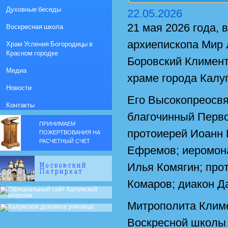
Духовные беседы
22.05.2026
21 мая 2026 года, 
Воскресная школа
архиепископа Мир 
Храм Успения Богородицы в
Красном городке
Боровский Климент
Медиа
храме города Калуг
Новости
Его Высокопреосвя
Контакты
благочинный Перво
ПРИНИМАЕМ
протоиерей Иоанн 
ПОЖЕРТВОВАНИЯ НА
РАСЧЕТНЫЙ СЧЕТ
Ефремов; иеромона
Илья Комягин; про
Комаров; диакон Д
Митрополита Климе
Воскресной школы 