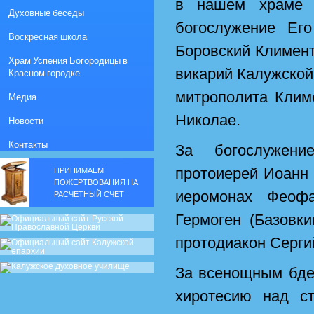
в нашем храме 
Духовные беседы
богослужение Ег
Воскресная школа
Боровский Климент
Храм Успения Богородицы в
викарий Калужской
Красном городке
митрополита Клим
Медиа
Николае.
Новости
Контакты
За богослужени
протоиерей Иоанн
ПРИНИМАЕМ
ПОЖЕРТВОВАНИЯ НА
иеромонах Феофа
РАСЧЕТНЫЙ СЧЕТ
Гермоген (Базовки
протодиакон Серги
За всенощным бде
хиротесию над с