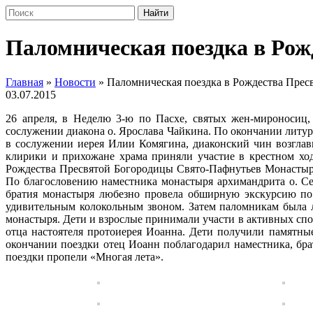
Паломническая поездка в Ро
Главная
»
Новости
»
Паломническая поездка в Рождества Пре
03.07.2015
26 апреля, в Неделю 3-ю по Пасхе, святых жен-мироносиц
сослужении диакона о. Ярослава Чайкина. По окончании литу
в сослужении иерея Илии Комягина, диаконский чин возглав
клирики и прихожане храма приняли участие в крестном хо
Рождества Пресвятой Богородицы Свято-Пафнутьев Монастырь.
По благословению наместника монастыря архимандрита о. С
братия монастыря любезно провела обширную экскурсию по 
удивительным колокольным звоном. Затем паломникам была лю
монастыря. Дети и взрослые принимали участи в активных сп
отца настоятеля протоиерея Иоанна. Дети получили памятны
окончании поездки отец Иоанн поблагодарил наместника, бр
поездки пропели «Многая лета».