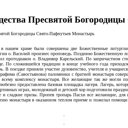
ждества Пресвятой Богородиц
святой Богородицы Свято-Пафнутьев Монастырь
, в нашем храме были совершены две Божественные литург
ргии о. Василий произнес проповедь. Позднюю Божественную л
ил протодиакон о. Владимир Карельский. По запричастном ст
де. По сложившейся традиции в конце учебного года приходс
 В поездке приняли участие духовенство, учителя и учащиеся
ерафима (Савостьянова) паломники с братией монастыря совер
всему комплексу монастыря. Все желающие так же могли под
безно предоставлена базовая площадка лагеря. Лагерь, котор
ортивных играх, молодежный и детский хор подготовили праздни
е и сладкие призы. Пропев тропарь Пасхи все желающие, для п
атию монастыря в оказанном теплом приеме и пожелал помощи 