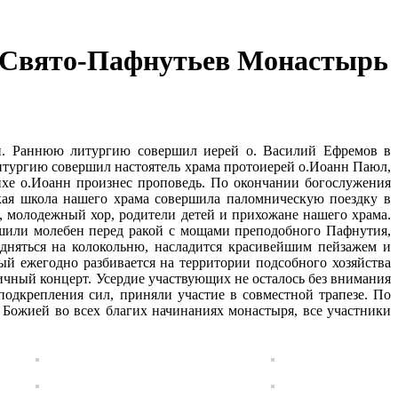
ы Свято-Пафнутьев Монастырь
ии. Раннюю литургию совершил иерей о. Василий Ефремов в
итургию совершил настоятель храма протоиерей о.Иоанн Паюл,
ихе о.Иоанн произнес проповедь. По окончании богослужения
кая школа нашего храма совершила паломническую поездку в
, молодежный хор, родители детей и прихожане нашего храма.
шили молебен перед ракой с мощами преподобного Пафнутия,
няться на колокольню, насладится красивейшим пейзажем и
ый ежегодно разбивается на территории подсобного хозяйства
чный концерт. Усердие участвующих не осталось без внимания
одкрепления сил, приняли участие в совместной трапезе. По
Божией во всех благих начинаниях монастыря, все участники