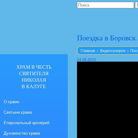
Поездка в Боровск
»
»
Главная
Видеогалерея
Пое
24.06.2015
ХРАМ В ЧЕСТЬ
СВЯТИТЕЛЯ
НИКОЛАЯ
В КАЛУГЕ
О храме
Святыни храма
Епархиальный архиерей
Духовенство храма