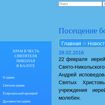
Посещение б
»
Главная
Новост
ХРАМ В ЧЕСТЬ
28.02.2016
СВЯТИТЕЛЯ
22 февраля иерей
НИКОЛАЯ
В КАЛУГЕ
Свято-Никольског
Андрей исповедов
О храме
Святых Христов
Святыни храма
учреждения иере
Епархиальный архиерей
молебен.
Духовенство храма