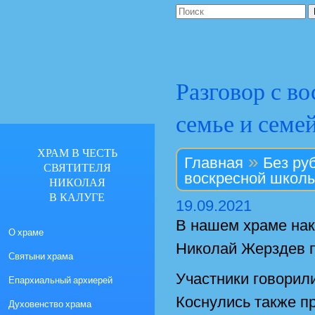
Разговор с в
семье и семе
ХРАМ В ЧЕСТЬ
»
Главная
Без ру
СВЯТИТЕЛЯ
воскресной школы
НИКОЛАЯ
В КАЛУГЕ
19.09.2021
В нашем храме нак
О храме
Николай Жерздев п
Святыни храма
Участники говорил
Епархиальный архиерей
Коснулись также п
Духовенство храма