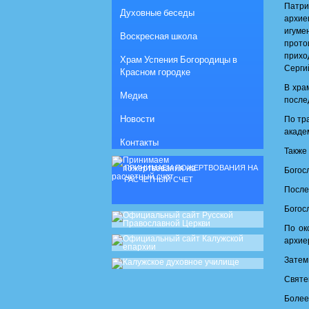
Патри
Духовные беседы
архие
игуме
Воскресная школа
прото
прихо
Храм Успения Богородицы в
Серги
Красном городке
В хра
Медиа
после
Новости
По тр
акаде
Контакты
Также
ПРИНИМАЕМ ПОЖЕРТВОВАНИЯ НА
Богос
РАСЧЕТНЫЙ СЧЕТ
После
Богос
По ок
архие
Затем
Святе
Более