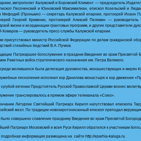
архии, митрополит Калужский и Боровский Климент — председатель Издател
пископ Песоченский и Юхновский Максимилиан, епископ Козельский и Людин
н Мефодий (Пронькин) — секретарь Калужской епархии, протоерей Иоанн Па
иерей Георгий Кривенко, протоиерей Алексий Пелевин — руководитель 
дской жизни и координации грантовых программ, и другие представители дух
й Комаров — руководитель пресс-службы Калужской епархии.
ме присутствовал министр Российской Федерации по делам гражданской обо
дствий стихийных бедствий В.А. Пучков.
адиции Патриаршее богослужение в праздник Введения во храм Пресвятой 
мии Ракетных войск стратегического назначения им. Петра Великого.
 среди молившихся была делегация духовенства, монашествующих и мирян К
лужебные песнопения исполнил хор Данилова монастыря и хор движения «П
 сугубой ектении Предстоятель Русской Православной Церкви вознес молитву
лужение транслировалось в прямом эфире телеканала «Союз».
ончании Литургии Святейший Патриарх Кирилл напутствовал епископа Тар
рейский жезл. По традиции новохиротонисанный епископ преподал верующим
 было совершено славление празднику Введения во храм Пресвятой Богород
йший Патриарх Московский и всея Руси Кирилл обратился к участникам богос
 подробная информация размещена на сайте http://eparhia-kaluga.ru