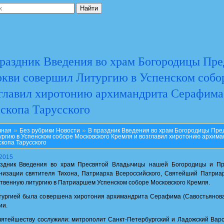
раздник Введения во храм Богородицы Пре
кви совершил Литургию в Успенском собо
главил хиротонию архимандрита Серафима 
скопа Тарусского
»
»
вная
Без рубрики
Новости
В праздник Введения во храм Богородицы Пре
ургию в Успенском соборе Московского Кремля и возглавил хиротонию архим
скопа Тарусского
.2015
здник Введения во храм Пресвятой Владычицы нашей Богородицы и Пр
низации святителя Тихона, Патриарха Всероссийского, Святейший Патриа
твенную литургию в Патриаршем Успенском соборе Московского Кремля.
тургией была совершена хиротония архимандрита Серафима (Савостьянова) 
ии.
вятейшеству сослужили: митрополит Санкт-Петербургский и Ладожский Ва