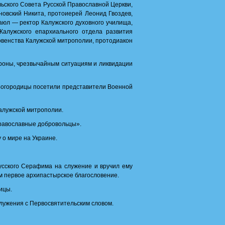
ьского Совета Русской Православной Церкви,
овский Никита, протоиерей Леонид Гвоздев,
юл — ректор Калужского духовного училища,
Калужского епархиального отдела развития
овенства Калужской митрополии, протодиакон
роны, чрезвычайным ситуациям и ликвидации
Богородицы посетили представители Военной
алужской митрополии.
равославные добровольцы».
 о мире на Украине.
усского Серафима на служение и вручил ему
 первое архипастырское благословение.
ицы.
лужения с Первосвятительским словом.