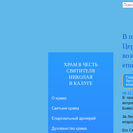
В п
Цер
воз
епи
ХРАМ В ЧЕСТЬ
СВЯТИТЕЛЯ
НИКОЛАЯ
Гла
Лит
В КАЛУГЕ
епи
06.12
О храме
В пра
интро
Святыни храма
Божес
За Ли
Епархиальный архиерей
епарх
Духовенство храма
Его С