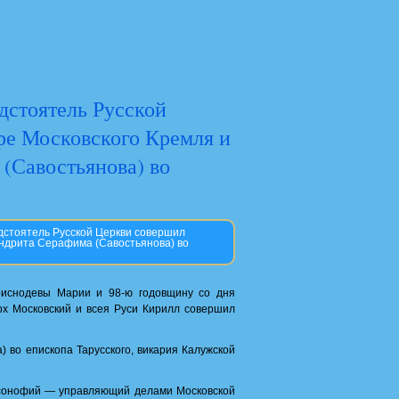
дстоятель Русской
ре Московского Кремля и
(Савостьянова) во
дстоятель Русской Церкви совершил
андрита Серафима (Савостьянова) во
иснодевы Марии и 98-ю годовщину со дня
рх Московский и всея Руси Кирилл совершил
во епископа Тарусского, викария Калужской
рсонофий — управляющий делами Московской