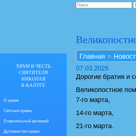
Великопостн
»
Главная
Новост
ХРАМ В ЧЕСТЬ
07.03.2026
СВЯТИТЕЛЯ
Дорогие братия и с
НИКОЛАЯ
В КАЛУГЕ
Великопостное пом
7-го марта,
О храме
Святыни храма
14-го марта,
Епархиальный архиерей
21-го марта.
Духовенство храма