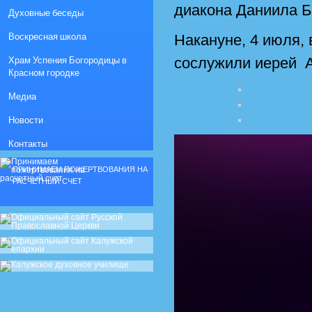
диакона Даниила Б
Духовные беседы
Воскресная школа
Накануне, 4 июля,
Храм Успения Богородицы в
сослужили иерей А
Красном городке
Медиа
Новости
Контакты
ПРИНИМАЕМ ПОЖЕРТВОВАНИЯ НА
РАСЧЕТНЫЙ СЧЕТ