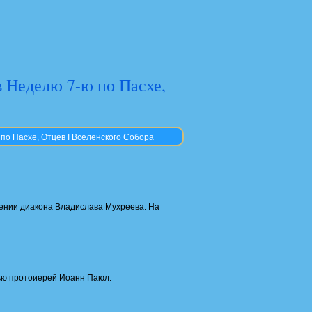
 Неделю 7-ю по Пасхе,
по Пасхе, Отцев I Вселенского Собора
ении диакона Владислава Мухреева. На
ью протоиерей Иоанн Паюл.