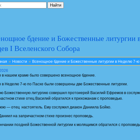
нощное бдение и Божественные литургии в
ев I Вселенского Собора
»
»
вная
Новости
Всенощное бдение и Божественные литургии в Неделю 7-ю 
.2026
я в нашем храме было совершено всенощное бдение.
я в Неделю 7-ю по Пасхе были совершены две Божественные литургии.
ю Божественную литургию совершил протоиерей Василий Ефремов в сослуж
частном стихе отец Василий обратился к прихожанам с проповедью.
юю — отец настоятель. Ему сослужил диакон Даниила Бойко.
Даниил на запричастном стихе произнес проповедь.
ончании поздней Божественной литургии к молящимся обратился с проповед