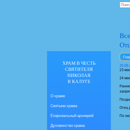
Все
Отц
Гла
ХРАМ В ЧЕСТЬ
25.05
СВЯТИТЕЛЯ
23 ма
НИКОЛАЯ
24 ма
В КАЛУГЕ
Ранню
запри
О храме
Поздн
Святыни храма
Отец 
Епархиальный архиерей
По ок
Духовенство храма