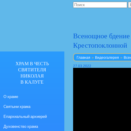
Всенощное бдение 
Крестопоклонной
»
»
Главная
Видеогалерея
Все
ХРАМ В ЧЕСТЬ
27.03.2022
СВЯТИТЕЛЯ
НИКОЛАЯ
В КАЛУГЕ
О храме
Святыни храма
Епархиальный архиерей
Духовенство храма